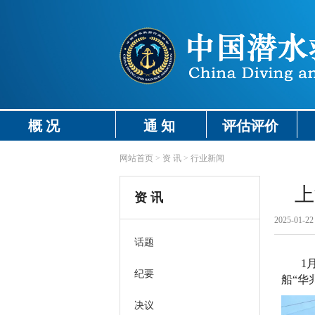
概 况
通 知
评估评价
网站首页
>
资 讯
>
行业新闻
上
资 讯
2025-01-22 
话题
1
纪要
船“华
决议