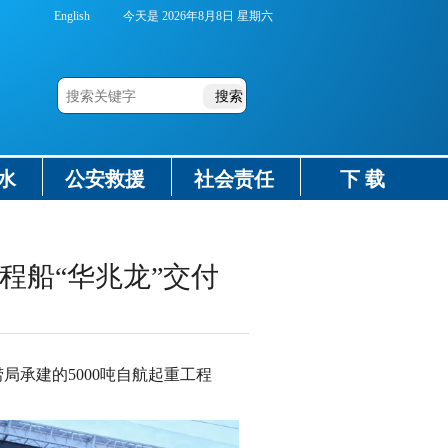
English
今天是
2026年8月8日 星期六
水
公安救援
社会责任
下 载
程船“华兆龙”交付
局承建的5000吨自航起重工程