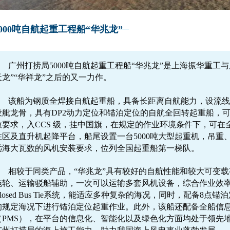
5000吨自航起重工程船“华兆龙”
广州打捞局5000吨自航起重工程船“华兆龙”是上海振华重工与
天龙”“华祥龙”之后的又一力作。
该船为钢质全焊接自航起重船，具备长距离自航能力，设流线
设舭龙骨，具有DP2动力定位和锚泊定位的自航全回转起重船，可国际
放要求，入CCS 级，挂中国旗，在规定的作业环境条件下，可在
住区及直升机起降平台，船尾设置一台5000吨大型起重机，吊重
远海大瓦数的风机安装要求，位列全国起重船第一梯队。
相较于同类产品，“华兆龙”具有较好的自航性能和较大可变
拖轮、运输驳船辅助，一次可以运输多套风机设备，综合作业效率
Closed Bus Tie系统，能适应多种复杂的海况，同时，配备8点
的规定海况下进行锚泊定位起重作业。此外，该船还配备全船信
（PMS），在平台的信息化、智能化以及绿色化方面均处于领先