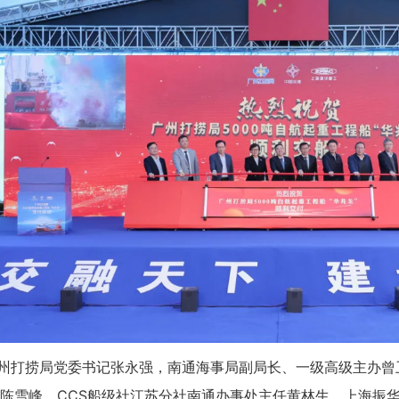
州打捞局党委书记张永强，南通海事局副局长、一级高级主办曾
陈雪峰，CCS船级社江苏分社南通办事处主任黄林生，上海振