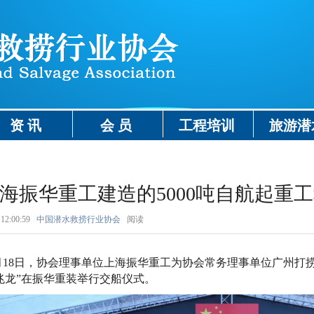
资 讯
会 员
工程培训
旅游潜
海振华重工建造的5000吨自航起重工
12:00:59
中国潜水救捞行业协会
阅读
月18日，协会理事单位上海振华重工为协会常务理事单位广州打捞
兆龙”在振华重装举行交船仪式。