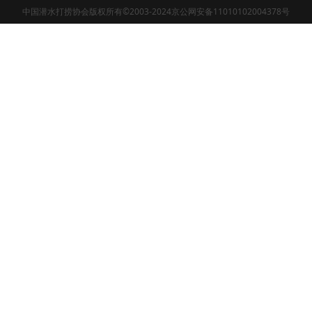
中国潜水打捞协会版权所有©2003-2024京公网安备11010102004378号