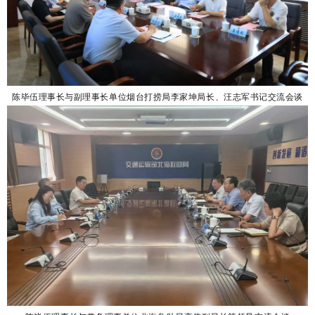
陈毕伍理事长与副理事长单位烟台打捞局李家坤局长、汪志军书记交流会谈