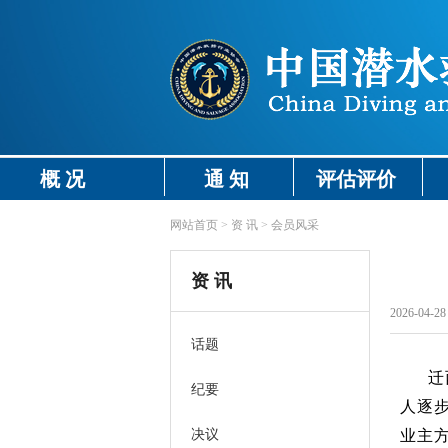
概 况
通 知
评估评价
网站首页
>
资 讯
>
会员风采
资 讯
2026-04-28 
话题
迁
纪要
人逐
决议
业主