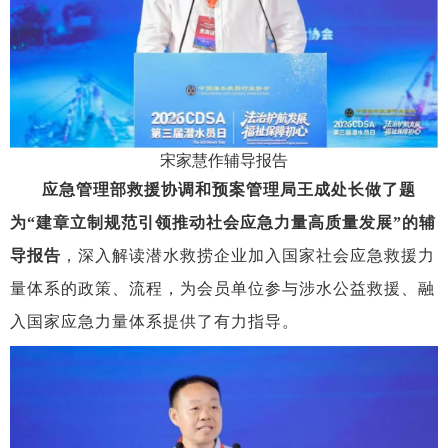
宋家慧作辅导报告
应急管理部救援协调和预案管理局王成处长做了题
为
“
建章立制
规范引领推动社会应急力量高质量发展
”
的辅
导报告
，
深入
解读潜水救捞企业加入国家社会应急救援力
量体系的政策
、
流程，
为会员单位
参与
涉水
公益救援、融
入国家应急
力量
体系
提供了有力指导
。