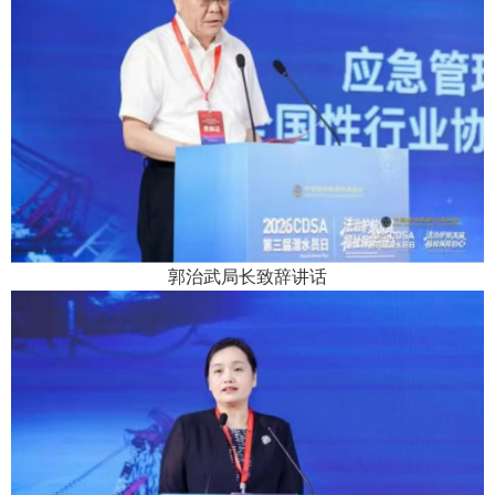
郭治武局长致辞讲话