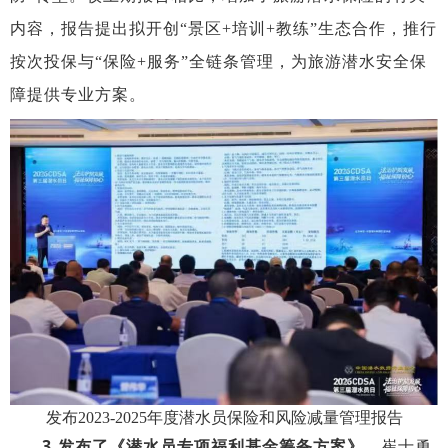
内容，报告提出
拟开创
“景区+培训+教练”生态合作，推行
按次投保与“保险+服务”全链条管理，
为
旅游
潜水安全保
障提供专业方案。
发布
2023-2025年度潜水员保险和风险减量管理报告
3.
发布了《潜水员
专项福利基金
筹备方案》。
崔士勇