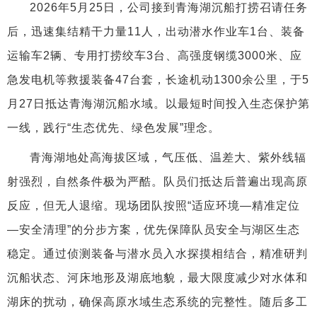
2026年5月25日，公司接到青海湖沉船打捞召请任务
后，迅速集结精干力量11人，出动潜水作业车1台、装备
运输车2辆、专用打捞绞车3台、高强度钢缆3000米、应
急发电机等救援装备47台套，长途机动1300余公里，于5
月27日抵达青海湖沉船水域。以最短时间投入生态保护第
一线，践行“生态优先、绿色发展”理念。
青海湖地处高海拔区域，气压低、温差大、紫外线辐
射强烈，自然条件极为严酷。队员们抵达后普遍出现高原
反应，但无人退缩。现场团队按照“适应环境—精准定位
—安全清理”的分步方案，优先保障队员安全与湖区生态
稳定。通过侦测装备与潜水员入水探摸相结合，精准研判
沉船状态、河床地形及湖底地貌，最大限度减少对水体和
湖床的扰动，确保高原水域生态系统的完整性。随后多工