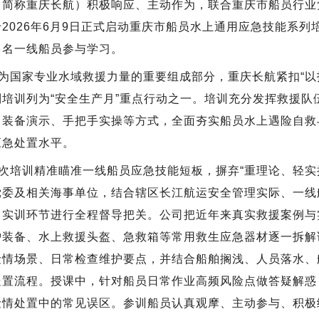
（简称重庆长航）积极响应、主动作为，联合重庆市船员行业
2026年6月9日正式启动重庆市船员水上通用应急技能系
多名一线船员参与学习。
为国家专业水域救援力量的重要组成部分，重庆长航紧扣“以
列培训列为“安全生产月”重点行动之一。培训充分发挥救援队
、装备演示、手把手实操等方式，全面夯实船员水上遇险自救
应急处置水平。
次培训精准瞄准一线船员应急技能短板，摒弃“重理论、轻实
党委及相关海事单位，结合辖区长江航运安全管理实际、一线
、实训环节进行全程督导把关。公司把近年来真实救援案例与
护装备、水上救援头盔、急救箱等常用救生应急器材逐一拆解
险情场景、日常检查维护要点，并结合船舶搁浅、人员落水、
处置流程。授课中，针对船员日常作业高频风险点做答疑解惑
险情处置中的常见误区。参训船员认真观摩、主动参与、积极