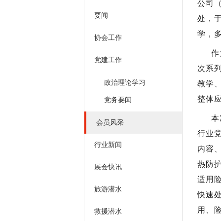
公司
要闻
处，于
学，
协会工作
作
党建工作
次系
政治理论学习
教学
整体
党务要闻
本
会员风采
行业
行业新闻
内容
热防
展会快讯
适用
旅游潜水
快速
用、
救援潜水