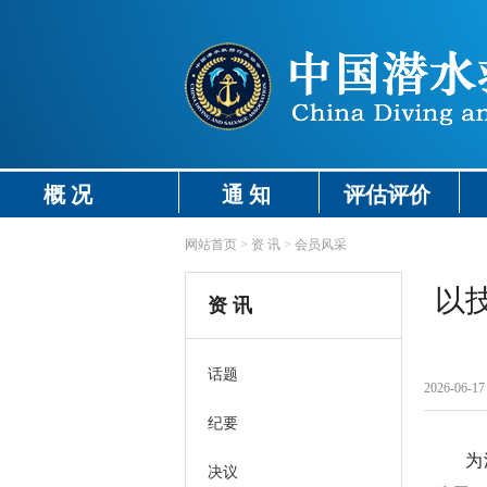
概 况
通 知
评估评价
网站首页
>
资 讯
>
会员风采
以
资 讯
话题
2026-06-17 
纪要
为
决议