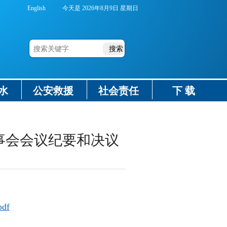
English
今天是
2026年8月9日 星期日
水
公安救援
社会责任
下 载
事会会议纪要和决议
df