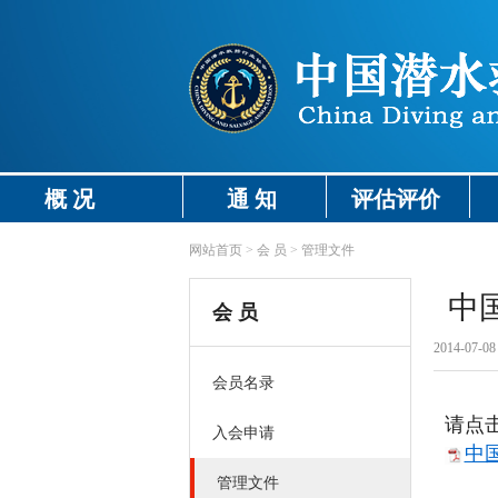
概 况
通 知
评估评价
网站首页
>
会 员
>
管理文件
中
会 员
2014-07-08 
会员名录
请点
入会申请
中
管理文件