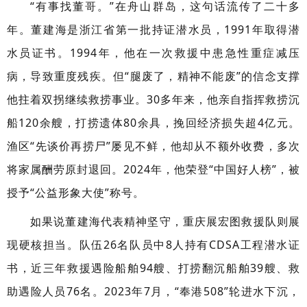
“有事找董哥。”在舟山群岛，这句话流传了二十多
年。董建海是浙江省第一批持证潜水员，1991年取得潜
水员证书。1994年，他在一次救援中患急性重症减压
病，导致重度残疾。但“腿废了，精神不能废”的信念支撑
他拄着双拐继续救捞事业。30多年来，他亲自指挥救捞沉
船120余艘，打捞遗体80余具，挽回经济损失超4亿元。
渔区“先谈价再捞尸”屡见不鲜，他却从不额外收费，多次
将家属酬劳原封退回。2024年，他荣登“中国好人榜”，被
授予“公益形象大使”称号。
如果说董建海代表精神坚守，重庆展宏图救援队则展
现硬核担当。队伍26名队员中8人持有CDSA工程潜水证
书，近三年救援遇险船舶94艘、打捞翻沉船舶39艘、救
助遇险人员76名。2023年7月，“奉港508”轮进水下沉，