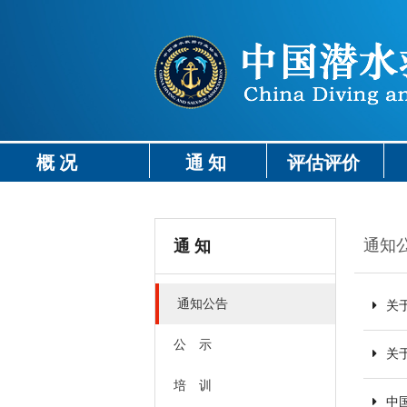
概 况
通 知
评估评价
通知
通 知
通知公告
关
公 示
关
培 训
中