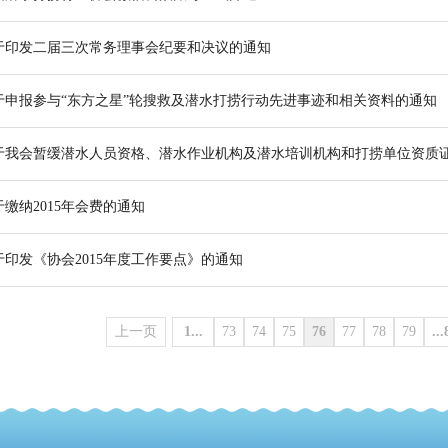
于印发二届三次常务理事会纪要和决议的通知
于申报参与“东方之星”轮搜救及潜水打捞行动先进事迹和相关资料的通知
于我会暂缓潜水人员资格、潜水作业机构及潜水培训机构和打捞单位资质
于缴纳2015年会费的通知
于印发《协会2015年度工作要点》的通知
上一页
1...
73
74
75
76
77
78
79
...