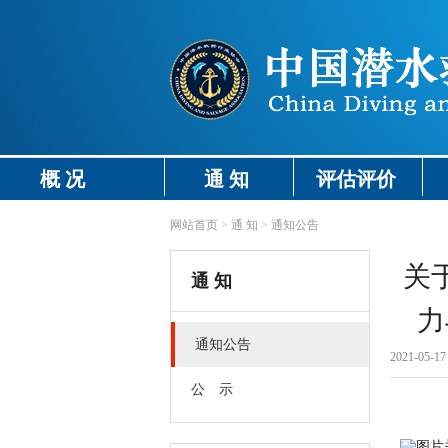
概 况
通 知
评估评价
网站首页
>
通 知
>
通知公告
关
通 知
力
通知公告
2021-05-17 
公 示