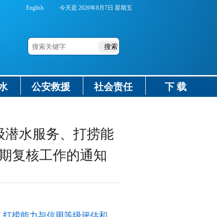
English
今天是
2026年8月7日 星期五
水
公安救援
社会责任
下 载
晋级潜水服务、打捞能
期复核工作的通知
务、打捞能力与信用等级评估和