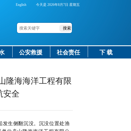
English
今天是
2026年8月7日 星期五
水
公安救援
社会责任
下 载
舟山隆海海洋工程有限
航安全
船发生侧翻沉没。沉没位置处渔