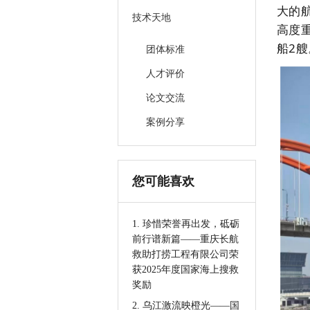
大的
技术天地
高度
船2
团体标准
人才评价
论文交流
案例分享
您可能喜欢
1. 珍惜荣誉再出发，砥砺
前行谱新篇——重庆长航
救助打捞工程有限公司荣
获2025年度国家海上搜救
奖励
2. 乌江激流映橙光——国