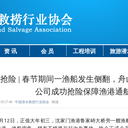
资 讯
会 员
工程培训
旅游潜
抢险 | 春节期间一渔船发生侧翻，
公司成功抢险保障渔港通
18:37:40
中国潜水救捞行业协会
阅读
2月12日，正值大年初三，沈家门渔港鲁家峙大桥旁一艘渔