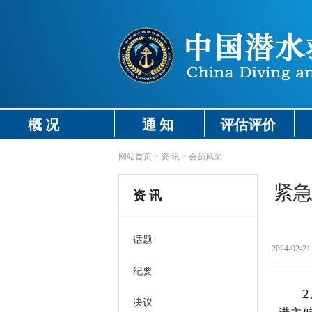
概 况
通 知
评估评价
网站首页
>
资 讯
>
会员风采
紧急
资 讯
话题
2024-02-21 
纪要
决议